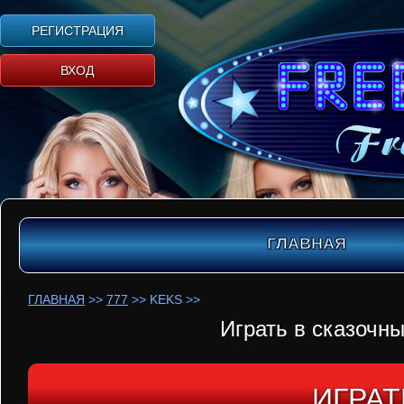
РЕГИСТРАЦИЯ
ВХОД
ГЛАВНАЯ
ГЛАВНАЯ
>>
777
>>
KEKS
>>
Играть в сказочны
ИГРАТ