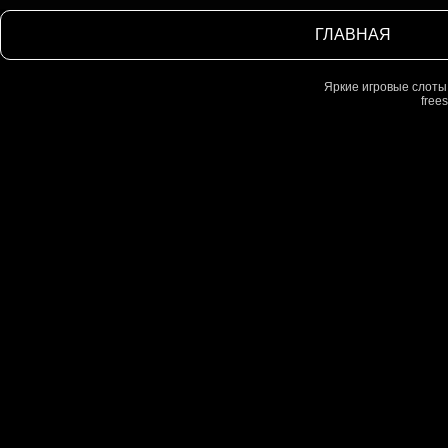
ГЛАВНАЯ
Яркие игровые слоты 
free