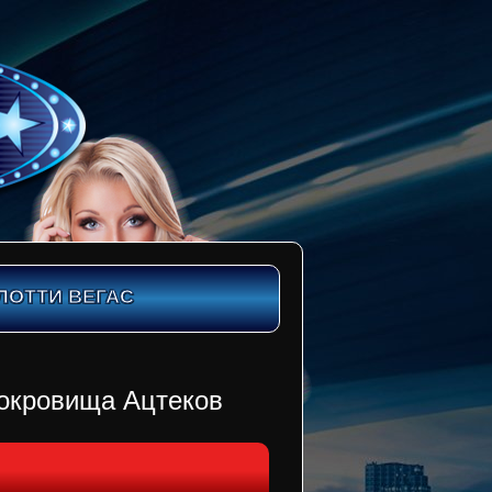
ЛОТТИ ВЕГАС
Сокровища Ацтеков