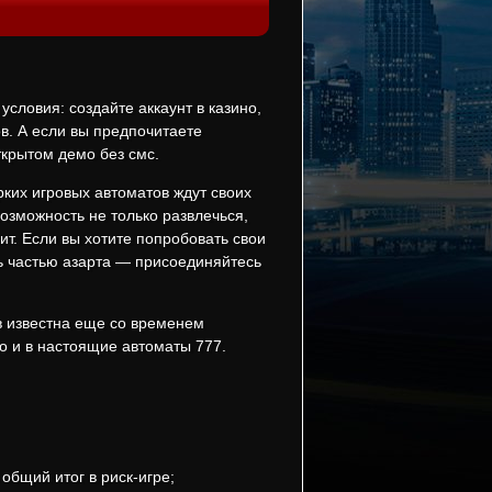
словия: создайте аккаунт в казино,
в. А если вы предпочитаете
ткрытом демо без смс.
рких игровых автоматов ждут своих
озможность не только развлечься,
ит. Если вы хотите попробовать свои
ть частью азарта — присоединяйтесь
в известна еще со временем
но и в настоящие автоматы 777.
общий итог в риск-игре;