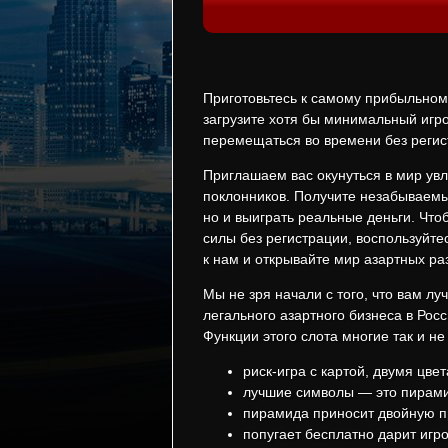
Приготовьтесь к самому прибыльному
загрузите хотя бы минимальный игро
перемещаться во времени без реги
Приглашаем вас окунуться в мир увл
поклонников. Получите незабываемые
но и выиграть реальные деньги. Что
силы без регистрации, воспользуйте
к нам и открывайте мир азартных р
Мы не зря начали с того, что вам лу
легального азартного бизнеса в Рос
Функции этого слота многие так и не
риск-игра с картой, двумя цве
лучшие символы — это пирами
пирамида приносит двойную пр
попугает бесплатно дарит игр