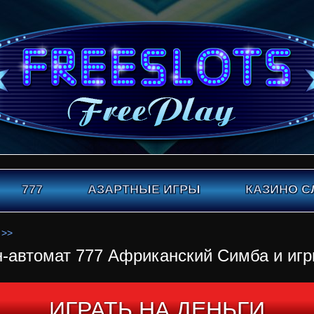
777
АЗАРТНЫЕ ИГРЫ
КАЗИНО С
>>
н-автомат 777 Африканский Симба и игр
ИГРАТЬ НА ДЕНЬГИ