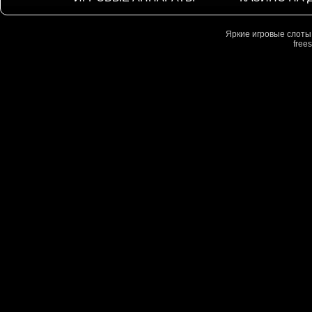
Яркие игровые слоты 
free